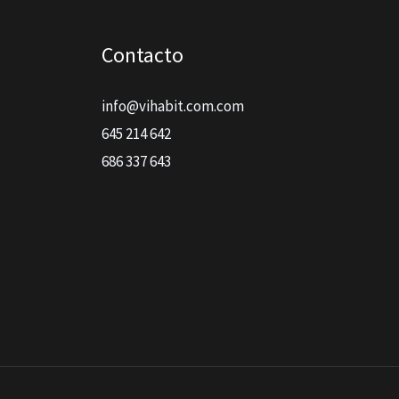
Contacto
info@vihabit.com.com
645 214 642
686 337 643