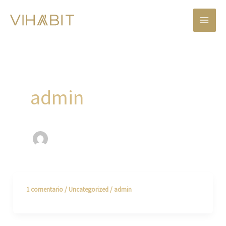
Ir
al
contenido
admin
1 comentario
/
Uncategorized
/
admin